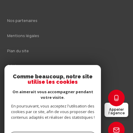
Nos partenaires
Mentions légales
Plan du site
Admin
Comme beaucoup, notre site
Nos honoraires
utilise les cookies
On aimerait vous accompagner pendant
Politique RGPD
votre visite.
En poursuivant, vous acceptez l'utilisation des
Appeler
Cookies
cookies par ce site, afin de vous proposer des
l'agence
contenus adaptés et réaliser des statistiques !
© 2026 | Tous droits réservés