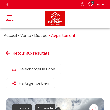
0
Fr
Menu
Accueil
Vente
Dieppe
Appartement
accueil
ventes
Retour aux résultats
biens
Télécharger la fiche
vendus
nos
Partager ce bien
partenaires
alerte
e-mail
Exclusivité
Nouveauté