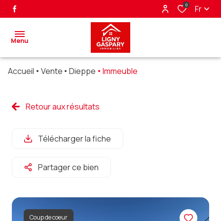
0
Fr
Menu
Accueil
Vente
Dieppe
Immeuble
accueil
ventes
Retour aux résultats
biens
Télécharger la fiche
vendus
nos
Partager ce bien
partenaires
alerte
e-mail
Coup de coeur