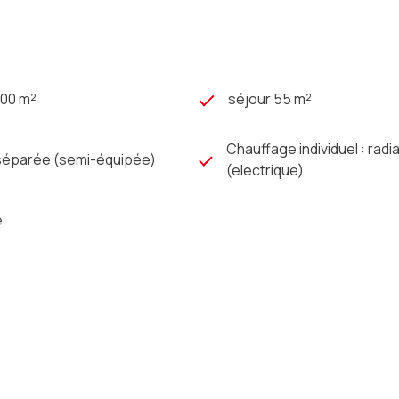
500 m²
séjour 55 m²
Chauffage individuel : radi
 séparée (semi-équipée)
(electrique)
e