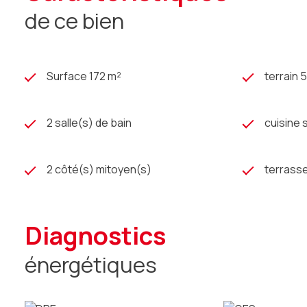
de ce bien
Surface 172 m²
terrain 
2 salle(s) de bain
cuisine
2 côté(s) mitoyen(s)
terrass
diagnostics
énergétiques