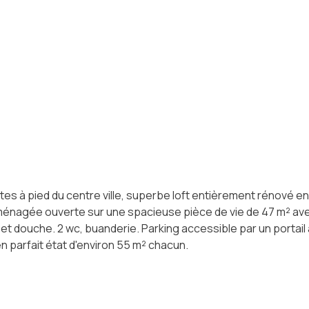
es à pied du centre ville, superbe loft entièrement rénové en 
aménagée ouverte sur une spacieuse pièce de vie de 47 m² av
e et douche. 2 wc, buanderie. Parking accessible par un portai
en parfait état d'environ 55 m² chacun.