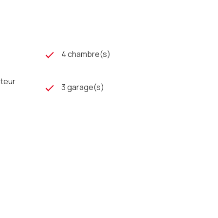
4 chambre(s)
ateur
3 garage(s)