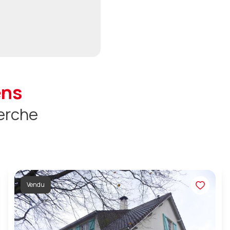
ens
erche
Vendu