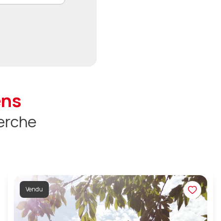
ens
erche
Vendu