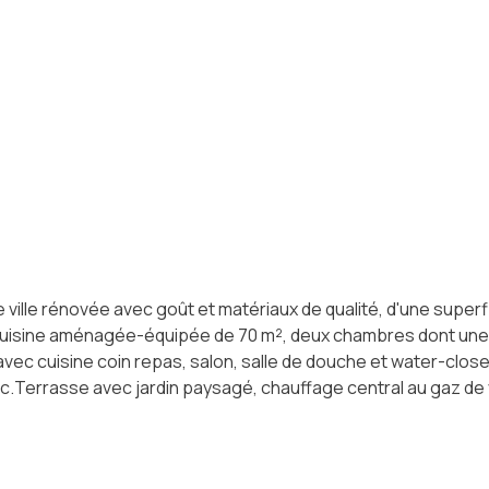
e ville rénovée avec goût et matériaux de qualité, d'une sup
uisine aménagée-équipée de 70 m², deux chambres dont une a
ec cuisine coin repas, salon, salle de douche et water-close
wc.Terrasse avec jardin paysagé, chauffage central au gaz de v