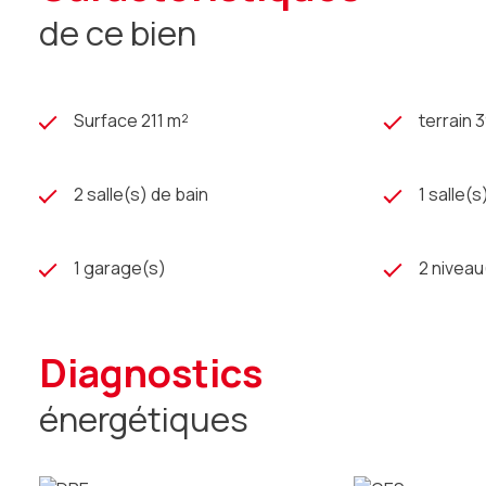
de ce bien
Surface 211 m²
terrain 
2 salle(s) de bain
1 salle(s
1 garage(s)
2 niveau
diagnostics
énergétiques