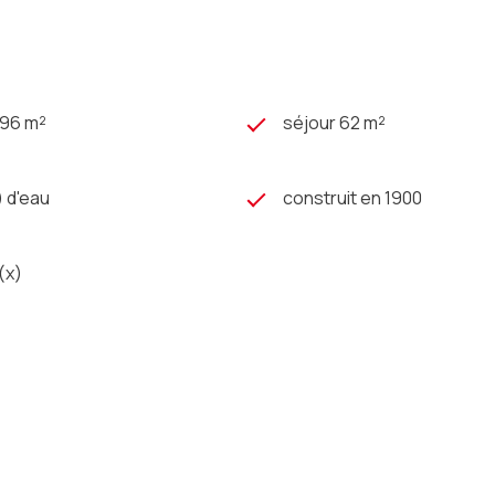
396 m²
séjour 62 m²
) d'eau
construit en 1900
(x)