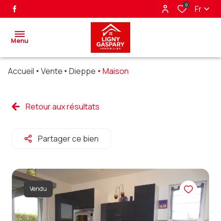
0
Fr
Menu
Accueil
Vente
Dieppe
Maison
accueil
ventes
Retour aux résultats
biens
Partager ce bien
vendus
nos
partenaires
Vendu
alerte
e-mail