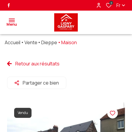
0
Fr
Menu
Accueil
Vente
Dieppe
Maison
accueil
ventes
Retour aux résultats
biens
Partager ce bien
vendus
nos
partenaires
Vendu
alerte
e-mail