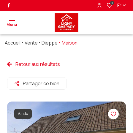
0
Fr
Menu
Accueil
Vente
Dieppe
Maison
accueil
ventes
Retour aux résultats
biens
Partager ce bien
vendus
nos
partenaires
Vendu
alerte
e-mail