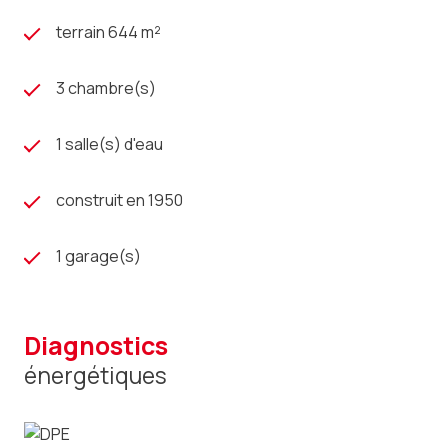
terrain 644 m²
3 chambre(s)
1 salle(s) d'eau
construit en 1950
1 garage(s)
diagnostics
énergétiques