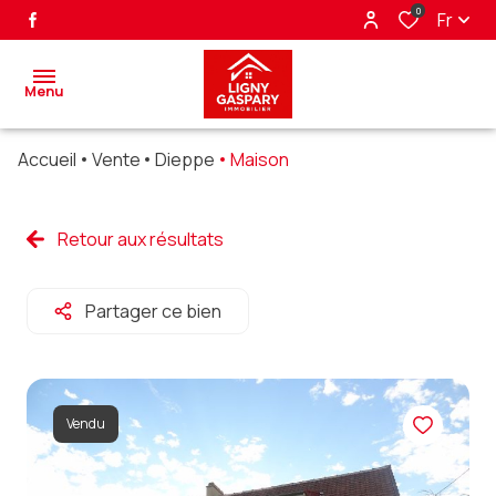
0
Fr
Menu
Accueil
Vente
Dieppe
Maison
accueil
ventes
Retour aux résultats
biens
Partager ce bien
vendus
nos
partenaires
Vendu
alerte
e-mail