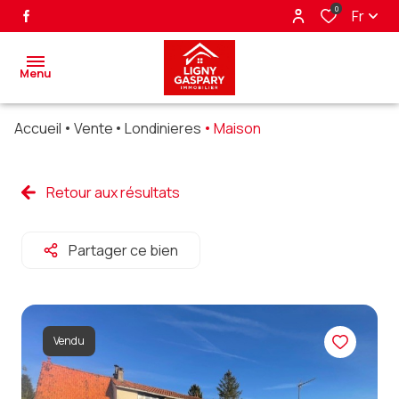
0
Fr
Menu
Accueil
Vente
Londinieres
Maison
accueil
ventes
Retour aux résultats
biens
Partager ce bien
vendus
nos
partenaires
Vendu
alerte
e-mail