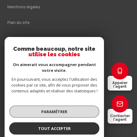
Mentions légales
Plan du site
Admin
Comme beaucoup, notre site
Nos honoraires
utilise les cookies
On aimerait vous accompagner pendant
Politique RGPD
votre visite.
En poursuivant, vous acceptez l'utilisation des
Appeler
Cookies
cookies par ce site, afin de vous proposer des
l'agent
contenus adaptés et réaliser des statistiques !
© 2026 | Tous droits réservés
PARAMÉTRER
Contacter
l'agent
Réalisé par
TOUT ACCEPTER
Romain LIGNY