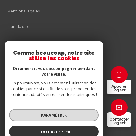
Mentions légales
Plan du site
Admin
Comme beaucoup, notre site
Nos honoraires
utilise les cookies
On aimerait vous accompagner pendant
Politique RGPD
votre visite.
En poursuivant, vous acceptez l'utilisation des
Appeler
Cookies
cookies par ce site, afin de vous proposer des
l'agent
contenus adaptés et réaliser des statistiques !
© 2026 | Tous droits réservés
PARAMÉTRER
Contacter
l'agent
Réalisé par
TOUT ACCEPTER