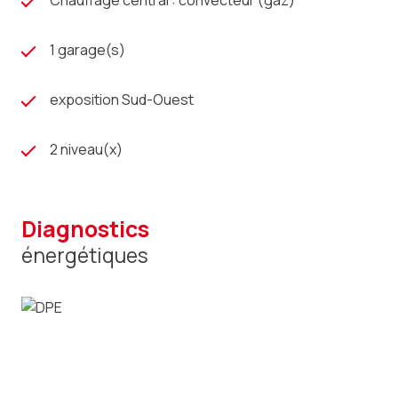
Chauffage central : convecteur (gaz)
1 garage(s)
exposition Sud-Ouest
2 niveau(x)
diagnostics
énergétiques