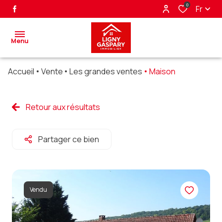
0
Fr
Menu
Accueil
Vente
Les grandes ventes
Maison
accueil
ventes
Retour aux résultats
biens
Partager ce bien
vendus
nos
partenaires
Vendu
alerte
e-mail