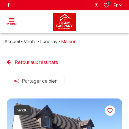
0
Fr
Menu
Accueil
Vente
Luneray
Maison
accueil
ventes
Retour aux résultats
biens
Partager ce bien
vendus
nos
partenaires
Vendu
alerte
e-mail