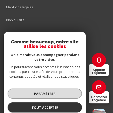
Mentions légales
Plan du site
Admin
Comme beaucoup, notre site
Nos honoraires
utilise les cookies
On aimerait vous accompagner pendant
Politique RGPD
votre visite.
En poursuivant, vous acceptez l'utilisation des
Appeler
Cookies
cookies par ce site, afin de vous proposer des
l'agence
contenus adaptés et réaliser des statistiques !
© 2026 | Tous droits réservés
PARAMÉTRER
Contacter
l'agence
Réalisé par
TOUT ACCEPTER
LIGNY-GASPARY IMMOBILIER