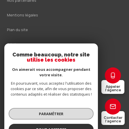
Nos partenaires
Mentions légales
Plan du site
Admin
Comme beaucoup, notre site
Nos honoraires
utilise les cookies
On aimerait vous accompagner pendant
Politique RGPD
votre visite.
En poursuivant, vous acceptez l'utilisation des
Appeler
Cookies
cookies par ce site, afin de vous proposer des
l'agence
contenus adaptés et réaliser des statistiques !
© 2026 | Tous droits réservés
PARAMÉTRER
Contacter
l'agence
Réalisé par