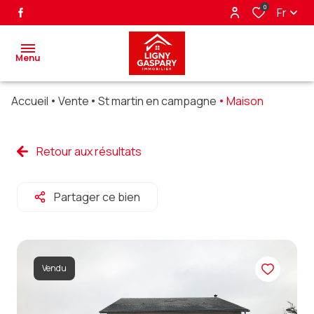
0
Fr
Menu
Accueil
Vente
St martin en campagne
Maison
accueil
ventes
Retour aux résultats
biens
Partager ce bien
vendus
nos
partenaires
Vendu
alerte
e-mail