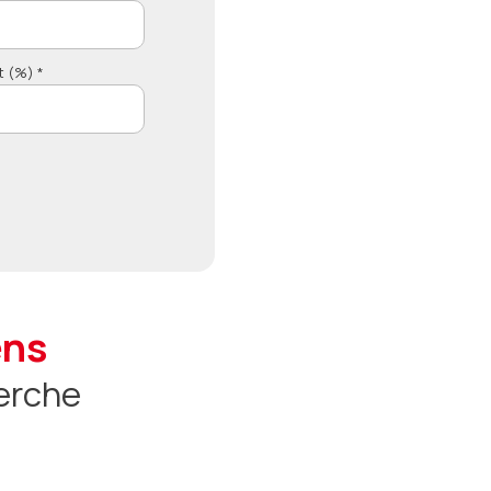
t (%) *
ens
erche