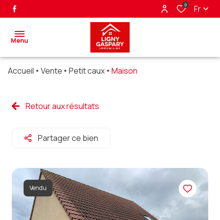
0
Fr
Menu
Accueil
Vente
Petit caux
Maison
accueil
ventes
Retour aux résultats
biens
Partager ce bien
vendus
nos
partenaires
Vendu
alerte
e-mail