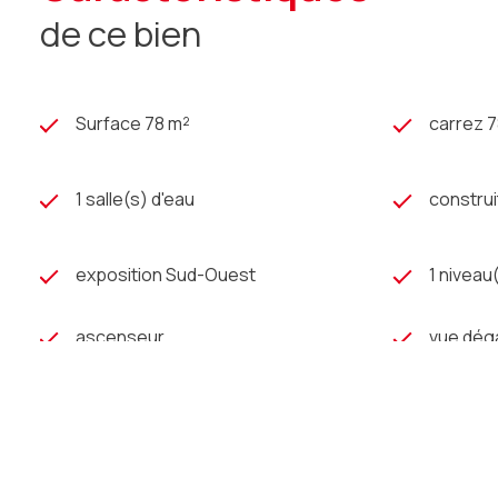
de ce bien
Surface 78 m²
carrez 7
1 salle(s) d'eau
construi
exposition Sud-Ouest
1 niveau
ascenseur
vue dé
visiophone
interph