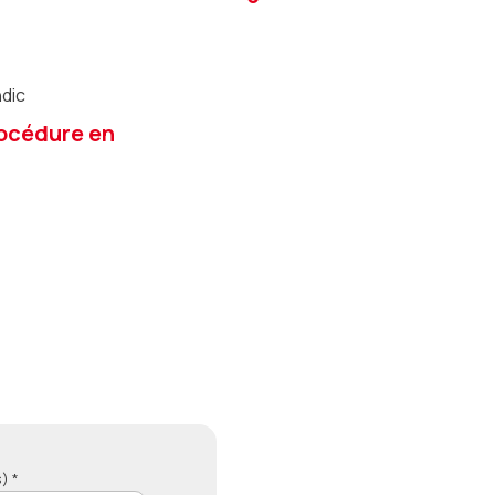
ndic
océdure en
) *