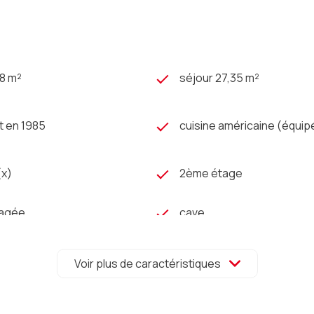
8 m²
séjour 27,35 m²
t en 1985
cuisine américaine (équip
(x)
2ème étage
gagée
cave
one
accès handicapé
Voir plus de caractéristiques