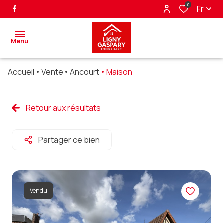
0
Fr
Menu
Accueil
Vente
Ancourt
Maison
accueil
ventes
Retour aux résultats
biens
Partager ce bien
vendus
nos
partenaires
Vendu
alerte
e-mail