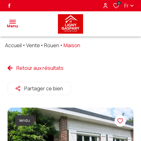
0
Fr
Menu
Accueil
Vente
Rouen
Maison
accueil
ventes
Retour aux résultats
biens
Partager ce bien
vendus
nos
partenaires
Vendu
alerte
e-mail