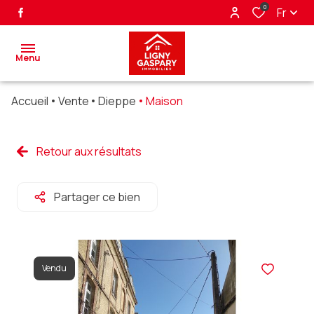
0
Fr
Menu
Accueil
Vente
Dieppe
Maison
accueil
ventes
Retour aux résultats
biens
Partager ce bien
vendus
nos
partenaires
Vendu
alerte
e-mail