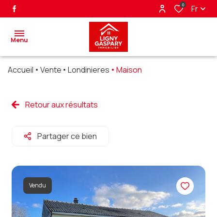
0
Fr
Menu
Accueil
Vente
Londinieres
Maison
accueil
ventes
Retour aux résultats
biens
Partager ce bien
vendus
nos
partenaires
Vendu
alerte
e-mail