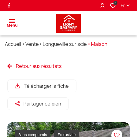
0
Fr
Menu
Accueil
Vente
Longueville sur scie
Maison
accueil
ventes
Retour aux résultats
biens
Télécharger la fiche
vendus
nos
Partager ce bien
partenaires
alerte
e-mail
Sous-compromis
Exclusivité