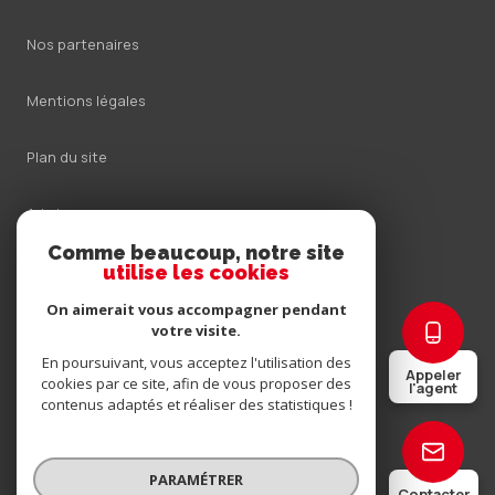
Nos partenaires
Mentions légales
Plan du site
Admin
Comme beaucoup, notre site
Nos honoraires
utilise les cookies
On aimerait vous accompagner pendant
Politique RGPD
votre visite.
En poursuivant, vous acceptez l'utilisation des
Appeler
Cookies
cookies par ce site, afin de vous proposer des
l'agent
contenus adaptés et réaliser des statistiques !
© 2026 | Tous droits réservés
PARAMÉTRER
Contacter